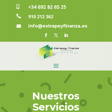
+34 692 82 65 25

910 212 362

info@estrapeyfinanza.es

Nuestros
Servicios