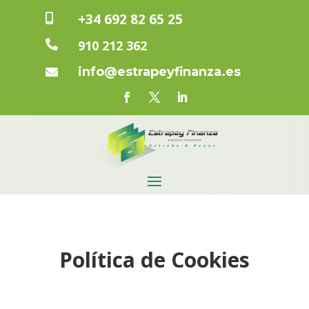
+34 692 82 65 25

910 212 362

info@estrapeyfinanza.es

Política de Cookies