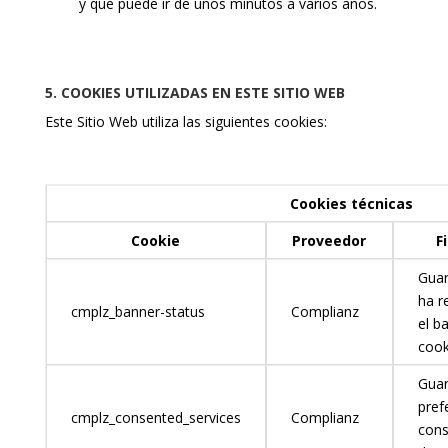
y que puede ir de unos minutos a varios años.
5. COOKIES UTILIZADAS EN ESTE SITIO WEB
Este Sitio Web utiliza las siguientes cookies:
Cookies técnicas
Cookie
Proveedor
F
Guar
ha r
cmplz_banner-status
Complianz
el b
cook
Guar
pref
cmplz_consented_services
Complianz
cons