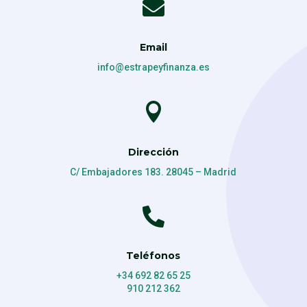

Email
info@estrapeyfinanza.es

Dirección
C/ Embajadores 183. 28045 – Madrid

Teléfonos
+34 692 82 65 25
910 212 362