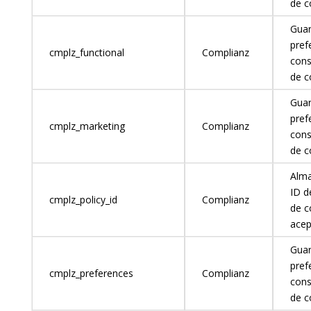
de c
Guar
pref
cmplz_functional
Complianz
cons
de c
Guar
pref
cmplz_marketing
Complianz
cons
de c
Alma
ID de
cmplz_policy_id
Complianz
de c
acep
Guar
pref
cmplz_preferences
Complianz
cons
de c