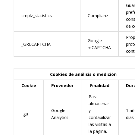
Guar
pref
cmplz_statistics
Complianz
cons
de c
Prop
Google
_GRECAPTCHA
prot
reCAPTCHA
cont
Cookies de análisis o medición
Cookie
Proveedor
Finalidad
Dur
Para
almacenar
Google
y
1 añ
_ga
Analytics
contabilizar
días
las visitas a
la página.